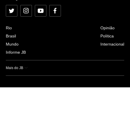
Twitter
Instagram
YouTube
Facebook
Rio
Opinião
Brasil
Política
Mundo
Internacional
Informe JB
Mais do JB
Esportes
Saúde
Ciência e Tecnologia
Caderno B
Colunistas
Economia
Empresas e Negócios