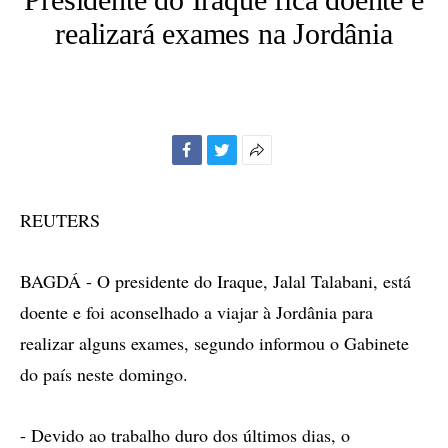
realizará exames na Jordânia
Facebook
Twitter
Mais
opções
de
REUTERS
compartilhamento
BAGDÁ - O presidente do Iraque, Jalal Talabani, está
doente e foi aconselhado a viajar à Jordânia para
realizar alguns exames, segundo informou o Gabinete
do país neste domingo.
- Devido ao trabalho duro dos últimos dias, o