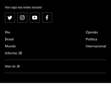
Nos siga nas redes sociais!
Twitter
Instagram
YouTube
Facebook
Rio
Opinião
Brasil
Política
Mundo
Internacional
Informe JB
Mais do JB
Esportes
Saúde
Ciência e Tecnologia
Caderno B
Colunistas
Economia