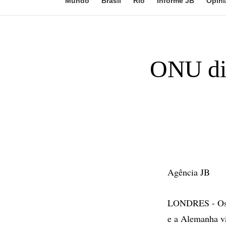
Mundo
Brasil
Rio
Informe JB
Opini
ONU dis
Agência JB
LONDRES - Os c
e a Alemanha vã