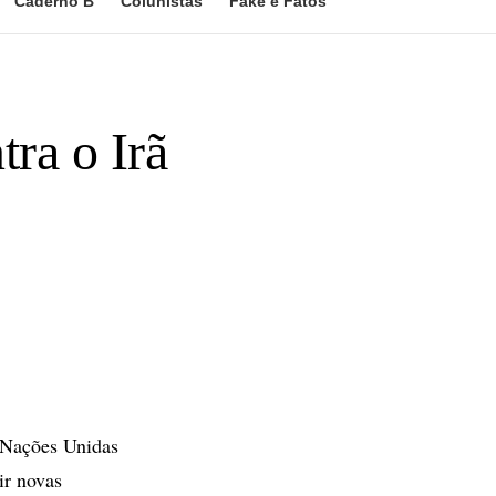
Caderno B
Colunistas
Fake e Fatos
ra o Irã
Nações Unidas
ir novas