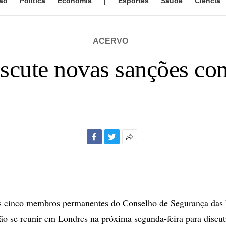
ão
Política
Economia
|
Esportes
Saúde
Ciência
ACERVO
cute novas sanções cont
Facebook
Twitter
Mais
opções
de
compartilhamento
inco membros permanentes do Conselho de Segurança das 
o se reunir em Londres na próxima segunda-feira para discut