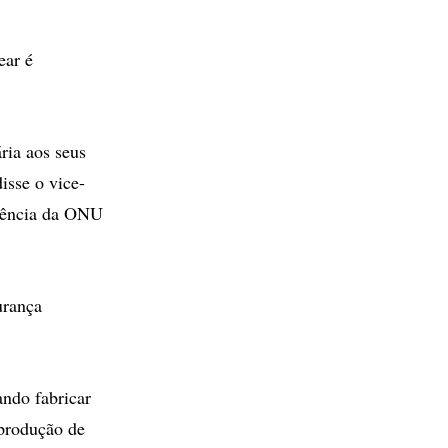
ear é
ria aos seus
isse o vice-
igência da ONU
urança
ando fabricar
 produção de