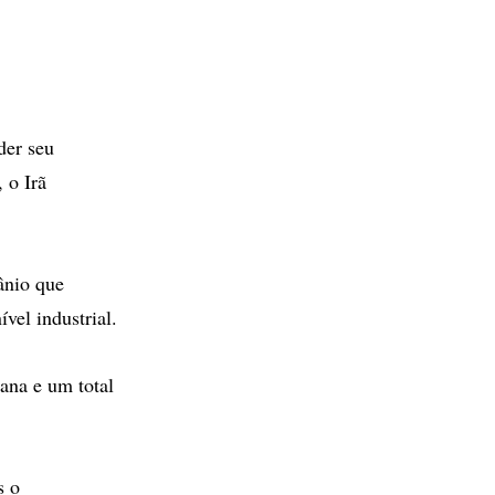
der seu
 o Irã
ânio que
vel industrial.
ana e um total
s o