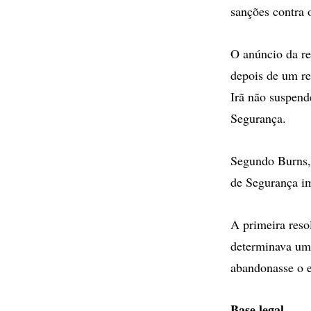
sanções contra o
O anúncio da re
depois de um re
Irã não suspend
Segurança.
Segundo Burns, 
de Segurança i
A primeira res
determinava um 
abandonasse o e
Base legal