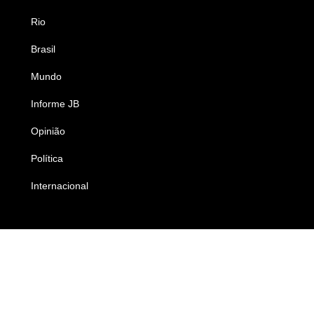
Rio
Esportes
Brasil
Saúde
Mundo
Ciência e Tecnologia
Informe JB
Caderno B
Opinião
Colunistas
Política
Economia
Internacional
Empresas e Negócios