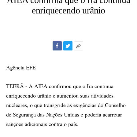
enriquecendo urânio
Facebook
Twitter
Mais
opções
de
Agência EFE
compartilhamento
TEERÃ - A AIEA confirmou que o Irã continua
enriquecendo urânio e aumentou suas atividades
nucleares, o que transgride as exigências do Conselho
de Segurança das Nações Unidas e poderia acarretar
sanções adicionais contra o país.