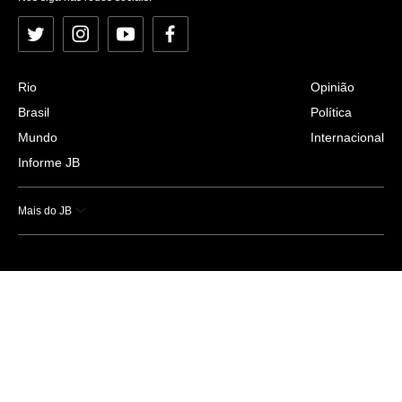
Twitter
Instagram
YouTube
Facebook
Rio
Opinião
Brasil
Política
Mundo
Internacional
Informe JB
Mais do JB
Esportes
Saúde
Ciência e Tecnologia
Caderno B
Colunistas
Economia
Empresas e Negócios