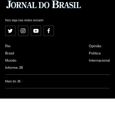
Nos siga nas redes sociais!
Twitter
Instagram
YouTube
Facebook
Rio
Opinião
Brasil
Política
Mundo
Internacional
Informe JB
Mais do JB
Esportes
Saúde
Ciência e Tecnologia
Caderno B