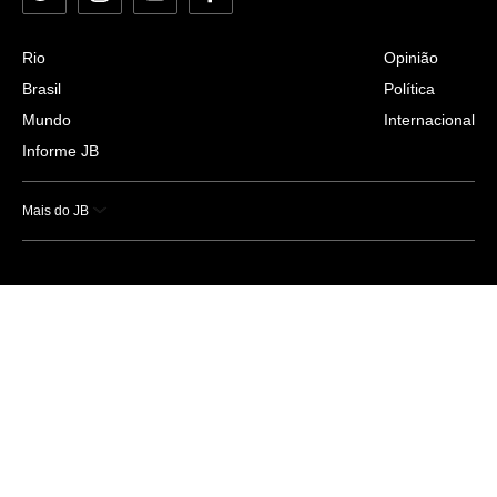
Rio
Opinião
Brasil
Política
Mundo
Internacional
Informe JB
Mais do JB
Esportes
Saúde
Ciência e Tecnologia
Caderno B
Colunistas
Economia
Empresas e Negócios