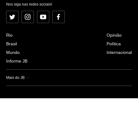
Nos siga nas redes sociais!
Twitter
Instagram
YouTube
Facebook
Rio
Opinião
Brasil
Política
Mundo
Internacional
Informe JB
Mais do JB
Esportes
Saúde
Ciência e Tecnologia
Caderno B
Colunistas
Economia