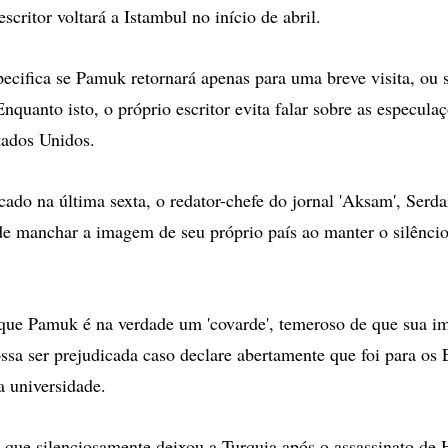
critor voltará a Istambul no início de abril.
pecifica se Pamuk retornará apenas para uma breve visita, ou s
nquanto isto, o próprio escritor evita falar sobre as especula
tados Unidos.
cado na última sexta, o redator-chefe do jornal 'Aksam', Serda
 manchar a imagem de seu próprio país ao manter o silêncio
 que Pamuk é na verdade um 'covarde', temeroso de que sua 
ossa ser prejudicada caso declare abertamente que foi para os
 universidade.
que silenciosamente deixou a Turquia após o assassinato de 