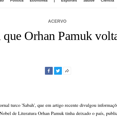
ão
Política
Economia
|
Esportes
Saúde
Ciência
ACERVO
a que Orhan Pamuk volta
Facebook
Twitter
Mais
opções
de
compartilhamento
al turco 'Sabah', que em artigo recente divulgou informaçõ
Nobel de Literatura Orhan Pamuk tinha deixado o país, publi