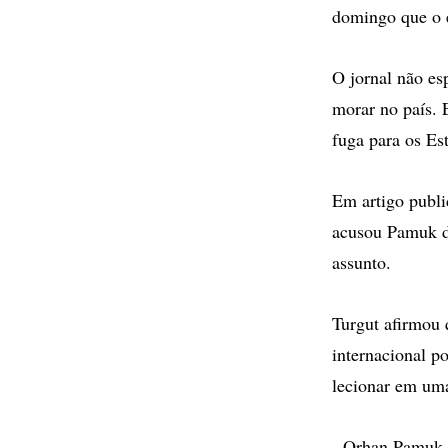
domingo que o es
O jornal não es
morar no país. E
fuga para os Es
Em artigo publi
acusou Pamuk de
assunto.
Turgut afirmou
internacional p
lecionar em uma
- Orhan Pamuk, 