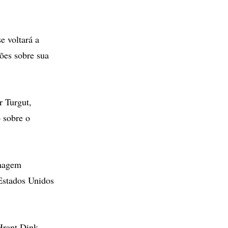
e voltará a
ções sobre sua
r Turgut,
 sobre o
imagem
 Estados Unidos
Hrant Dink