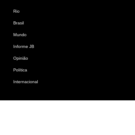
Rio
Esportes
Brasil
Saúde
Mundo
Ciência e Tecnologia
Informe JB
Caderno B
Opinião
Colunistas
Política
Economia
Internacional
Empresas e Negócios