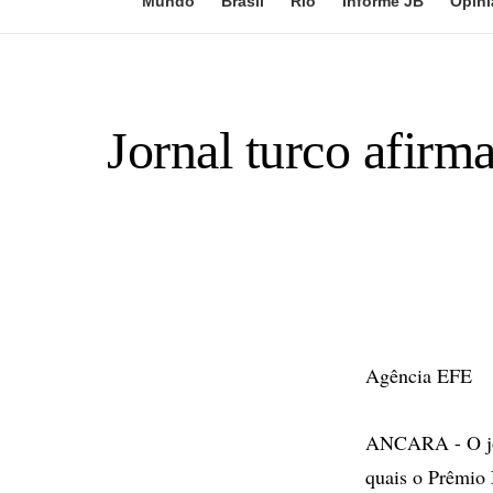
Mundo
Brasil
Rio
Informe JB
Opini
Jornal turco afirm
Agência EFE
ANCARA - O jorn
quais o Prêmio 