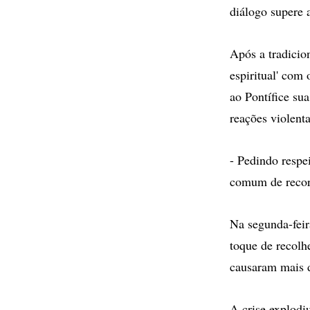
diálogo supere a
Após a tradicio
espiritual' com
ao Pontífice sua
reações violenta
- Pedindo respe
comum de recorr
Na segunda-feir
toque de recolh
causaram mais 
A crise explodi