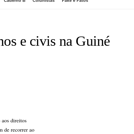
Caderno B
Colunistas
Fake e Fatos
os e civis na Guiné
os direitos
 de recorrer ao