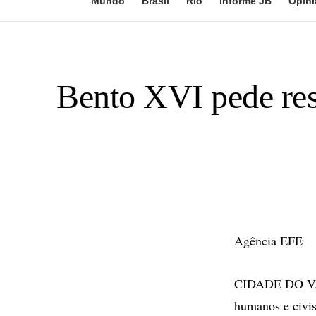
Mundo
Brasil
Rio
Informe JB
Opini
Bento XVI pede res
Agência EFE
CIDADE DO VATI
humanos e civis