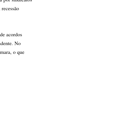
 recessão
 de acordos
ndente. No
amara, o que