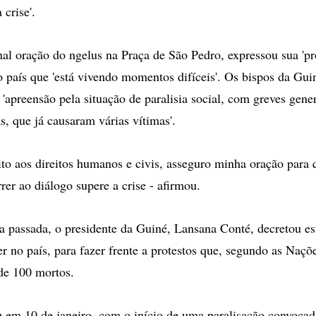
 crise'.
nal oração do ngelus na Praça de São Pedro, expressou sua 'p
 o país que 'está vivendo momentos difíceis'. Os bispos da Gu
 'apreensão pela situação de paralisia social, com greves gene
s, que já causaram várias vítimas'.
ito aos direitos humanos e civis, asseguro minha oração par
er ao diálogo supere a crise - afirmou.
a passada, o presidente da Guiné, Lansana Conté, decretou est
er no país, para fazer frente a protestos que, segundo as Naçõ
de 100 mortos.
u em 10 de janeiro, com o início de uma paralisação convocad