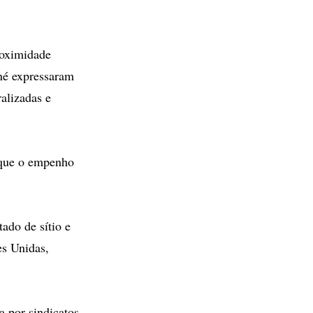
roximidade
iné expressaram
ralizadas e
a que o empenho
ado de sítio e
es Unidas,
a por sindicatos