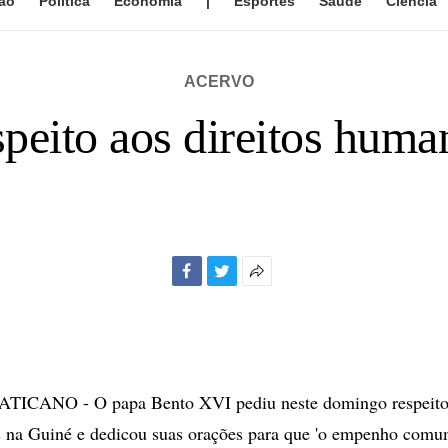
ão
Política
Economia
|
Esportes
Saúde
Ciência
ACERVO
peito aos direitos human
Facebook
Twitter
Mais
opções
de
compartilhamento
CANO - O papa Bento XVI pediu neste domingo respeito a
 na Guiné e dedicou suas orações para que 'o empenho comum