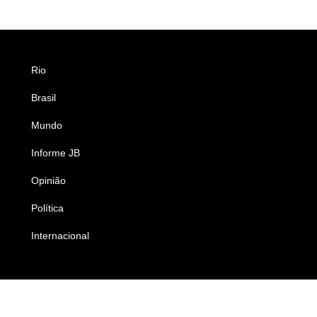
Rio
Esportes
Brasil
Saúde
Mundo
Ciência e Tecnologia
Informe JB
Caderno B
Opinião
Colunistas
Política
Economia
Internacional
Empresas e Negócios