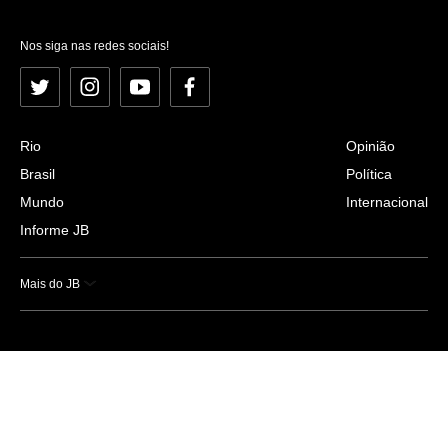
Nos siga nas redes sociais!
Twitter
Instagram
YouTube
Facebook
Rio
Opinião
Brasil
Política
Mundo
Internacional
Informe JB
Mais do JB
Esportes
Saúde
Ciência e Tecnologia
Caderno B
Colunistas