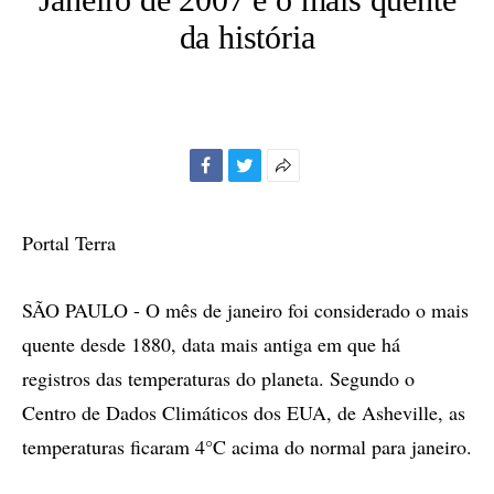
da história
Facebook
Twitter
Mais
opções
de
Portal Terra
compartilhamento
SÃO PAULO - O mês de janeiro foi considerado o mais
quente desde 1880, data mais antiga em que há
registros das temperaturas do planeta. Segundo o
Centro de Dados Climáticos dos EUA, de Asheville, as
temperaturas ficaram 4°C acima do normal para janeiro.