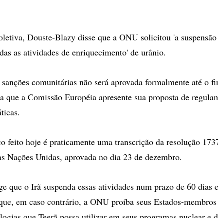
oletiva, Douste-Blazy disse que a ONU solicitou 'a suspensão
odas as atividades de enriquecimento' de urânio.
 sanções comunitárias não será aprovada formalmente até o fi
a que a Comissão Européia apresente sua proposta de regula
ticas.
co feito hoje é praticamente uma transcrição da resolução 17
as Nações Unidas, aprovada no dia 23 de dezembro.
ge que o Irã suspenda essas atividades num prazo de 60 dias e
que, em caso contrário, a ONU proíba seus Estados-membros 
ologias que Teerã possa utilizar em seus programas nuclear e d