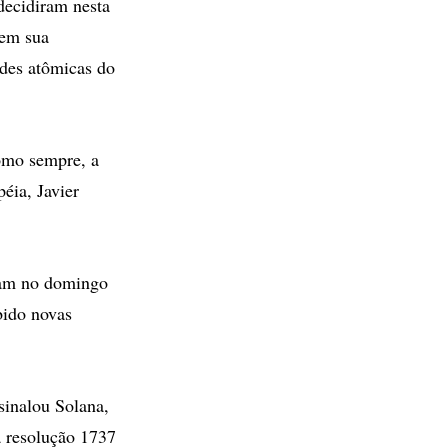
ecidiram nesta
 em sua
ades atômicas do
omo sempre, a
éia, Javier
iram no domingo
bido novas
ssinalou Solana,
a resolução 1737