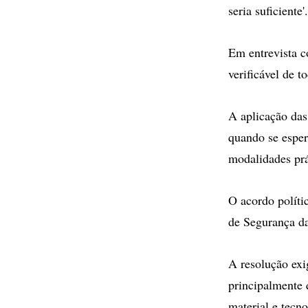
seria suficiente'.
Em entrevista c
verificável de t
A aplicação das
quando se esper
modalidades prá
O acordo políti
de Segurança d
A resolução exi
principalmente 
material e tecn