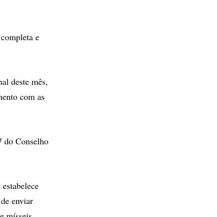
 completa e
nal deste mês,
mento com as
37 do Conselho
 estabelece
de enviar
e mísseis.