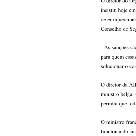
O diretor do O
insistiu hoje e
de enriquecimen
Conselho de Se
- As sanções sã
para quem essas
solucionar o con
O diretor da AI
ministro belga,
permita que tod
O ministro fran
funcionando sua