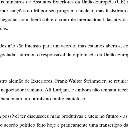
ministros de Assuntos Exteriores da União Européia (UE) d
mpor sanções ao Irã por seu programa nuclear, mas insistiram
 negociar com Teerã sobre o controle internacional das ativid
lás.
ades não são imensas para um acordo, mas estamos abertos, c
ociada - afirmou o responsável da diplomacia da União Europ
stro alemão de Exteriores, Frank-Walter Steinmeier, se reun
 negociador iraniano, Ali Larijani, e embora não tenham rece
 abandonam um otimismo muito cauteloso.
 possível ter discussões mais produtivas e úteis no futuro - a
o acordo político feito hoje é praticamente uma transcrição d