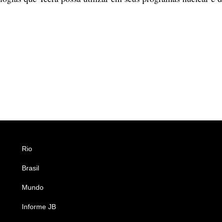
Rio
Esportes
Brasil
Saúde
Mundo
Ciência e Tecnologia
Informe JB
Caderno B