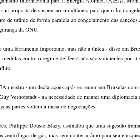
rganismo Internacional para a Energia Atômica (AIEA), Moh
m sua proposta de suspensão simultânea, para que o Irã conge
to de urânio de forma paralela ao congelamento das sanções 
gurança da ONU.
o uma ferramenta importante, mas não a única - disse em Bru
 medidas contra o regime de Teerã não são suficientes por si 
flito.
EA insistiu - em declarações após se reunir em Bruxelas com 
 Guy Verhofstadt - na necessidade de manter uma diplomacia 
as as partes voltem à mesa de negociações.
cês, Philippe Douste-Blazy, assinalou que uma sugestão irani
s centrífugas de gás, mas sem conter urânio para seu enrique