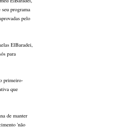
amed ElBaradei,
le seu programa
aprovadas pelo
xelas ElBaradei,
sós para
o primeiro-
ativa que
ana de manter
cimento 'não