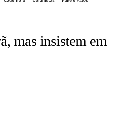
Caderno B
Colunistas
Fake e Fatos
rã, mas insistem em