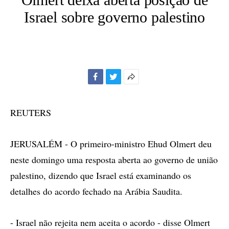
Israel sobre governo palestino
Facebook
Twitter
Mais
opções
de
REUTERS
compartilhamento
JERUSALÉM - O primeiro-ministro Ehud Olmert deu
neste domingo uma resposta aberta ao governo de união
palestino, dizendo que Israel está examinando os
detalhes do acordo fechado na Arábia Saudita.
- Israel não rejeita nem aceita o acordo - disse Olmert