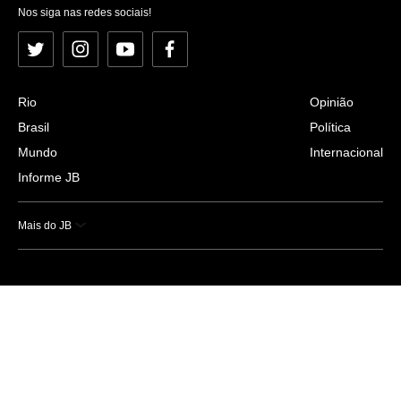
Nos siga nas redes sociais!
Twitter
Instagram
YouTube
Facebook
Rio
Opinião
Brasil
Política
Mundo
Internacional
Informe JB
Mais do JB
Esportes
Saúde
Ciência e Tecnologia
Caderno B
Colunistas
Economia