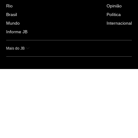
Rio
Opinião
Brasil
Política
Mundo
Internacional
Informe JB
Mais do JB
Esportes
Saúde
Ciência e Tecnologia
Caderno B
Colunistas
Economia
Empresas e Negócios