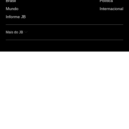
Brasil
Política
Mundo
Internacional
Informe JB
Mais do JB
Esportes
Saúde
Ciência e Tecnologia
Caderno B
Colunistas
Economia
Empresas e Negócios