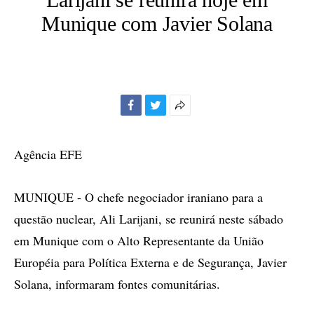
Munique com Javier Solana
Facebook
Twitter
Mais
opções
de
Agência EFE
compartilhamento
MUNIQUE - O chefe negociador iraniano para a
questão nuclear, Ali Larijani, se reunirá neste sábado
em Munique com o Alto Representante da União
Européia para Política Externa e de Segurança, Javier
Solana, informaram fontes comunitárias.