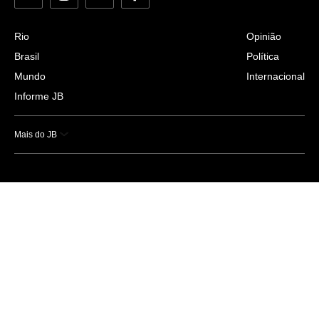
Rio
Opinião
Brasil
Política
Mundo
Internacional
Informe JB
Mais do JB
Esportes
Saúde
Ciência e Tecnologia
Caderno B
Colunistas
Economia
Empresas e Negócios