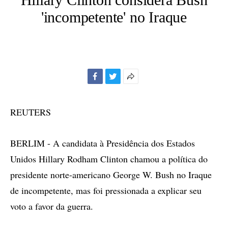
'incompetente' no Iraque
Facebook
Twitter
Mais
opções
de
REUTERS
compartilhamento
BERLIM - A candidata à Presidência dos Estados
Unidos Hillary Rodham Clinton chamou a política do
presidente norte-americano George W. Bush no Iraque
de incompetente, mas foi pressionada a explicar seu
voto a favor da guerra.