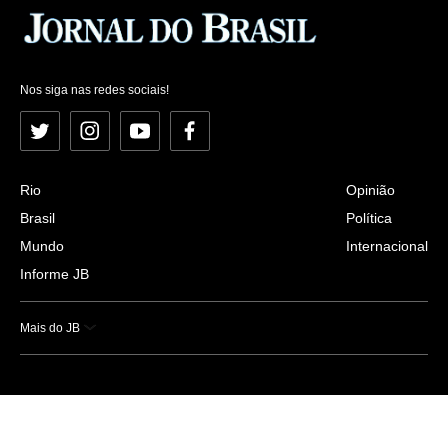
Nos siga nas redes sociais!
Twitter
Instagram
YouTube
Facebook
Rio
Opinião
Brasil
Política
Mundo
Internacional
Informe JB
Mais do JB
Esportes
Saúde
Ciência e Tecnologia
Caderno B