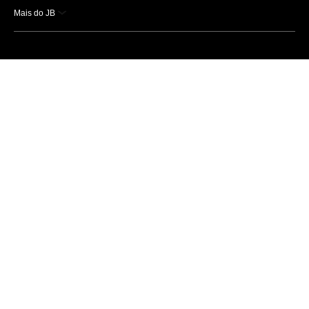
Mais do JB
Esportes
Saúde
Ciência e Tecnologia
Caderno B
Colunistas
Economia
Empresas e Negócios