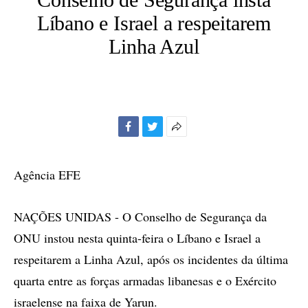
Líbano e Israel a respeitarem
Linha Azul
Facebook
Twitter
Mais
opções
de
Agência EFE
compartilhamento
NAÇÕES UNIDAS - O Conselho de Segurança da
ONU instou nesta quinta-feira o Líbano e Israel a
respeitarem a Linha Azul, após os incidentes da última
quarta entre as forças armadas libanesas e o Exército
israelense na faixa de Yarun.