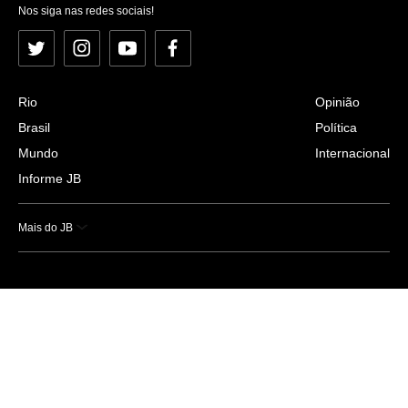
Nos siga nas redes sociais!
Twitter
Instagram
YouTube
Facebook
Rio
Opinião
Brasil
Política
Mundo
Internacional
Informe JB
Mais do JB
Esportes
Saúde
Ciência e Tecnologia
Caderno B
Colunistas
Economia
Empresas e Negócios