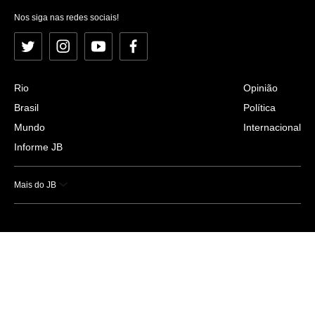
Nos siga nas redes sociais!
Twitter
Instagram
YouTube
Facebook
Rio
Opinião
Brasil
Política
Mundo
Internacional
Informe JB
Mais do JB
Esportes
Saúde
Ciência e Tecnologia
Caderno B
Colunistas
Economia