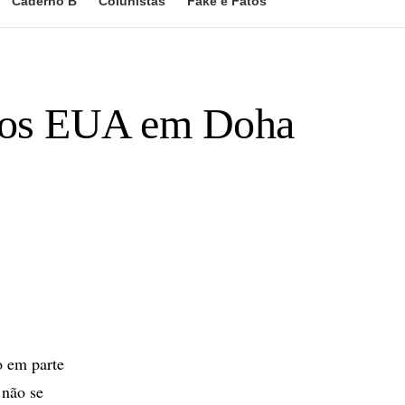
Caderno B
Colunistas
Fake e Fatos
 dos EUA em Doha
 em parte
 não se