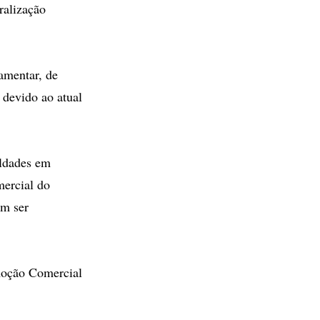
ralização
amentar, de
 devido ao atual
uldades em
ercial do
em ser
omoção Comercial