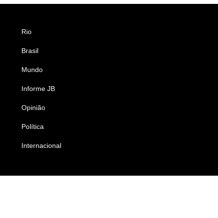
Rio
Esportes
Brasil
Saúde
Mundo
Ciência e Tecnologia
Informe JB
Caderno B
Opinião
Colunistas
Política
Economia
Internacional
Empresas e Negócios