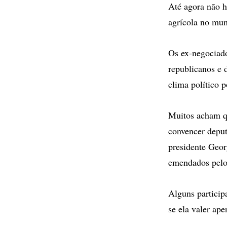
Até agora não 
agrícola no mun
Os ex-negociado
republicanos e 
clima político p
Muitos acham qu
convencer depu
presidente Geor
emendados pelo 
Alguns particip
se ela valer ap