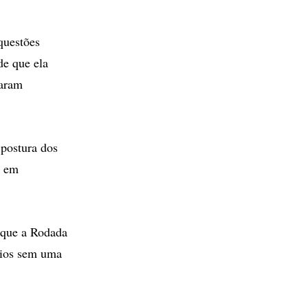
questões
de que ela
raram
 postura dos
s em
e que a Rodada
ários sem uma