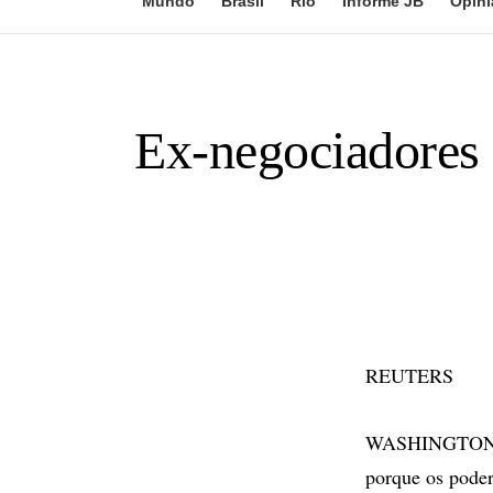
Mundo
Brasil
Rio
Informe JB
Opini
Ex-negociadores
REUTERS
WASHINGTON - 
porque os poder