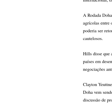
A Rodada Doha f
agrícolas entre 
poderia ser ret
cautelosos.
Hills disse que
países em dese
negociações ant
Clayton Yeuttne
Doha vem sendo 
discussão de pr