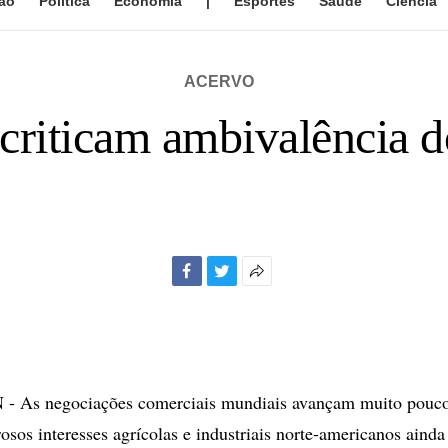
ão
Política
Economia
|
Esportes
Saúde
Ciência
ACERVO
 criticam ambivalência
Facebook
Twitter
Mais
opções
de
compartilhamento
As negociações comerciais mundiais avançam muito pouco
osos interesses agrícolas e industriais norte-americanos ainda