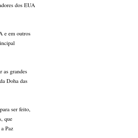
iadores dos EUA
UA e em outros
incipal
ar as grandes
ada Doha das
ara ser feito,
s, que
 a Paz