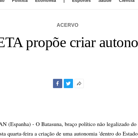
ão
Política
Economia
|
Esportes
Saúde
Ciência
ACERVO
 ETA propõe criar auton
Facebook
Twitter
Mais
opções
de
compartilhamento
(Espanha) - O Batasuna, braço político não legalizado do g
ta quarta-feira a criação de uma autonomia 'dentro do Estado