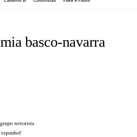
Caderno B
Colunistas
Fake e Fatos
omia basco-navarra
rupo terrorista
 espanhol'