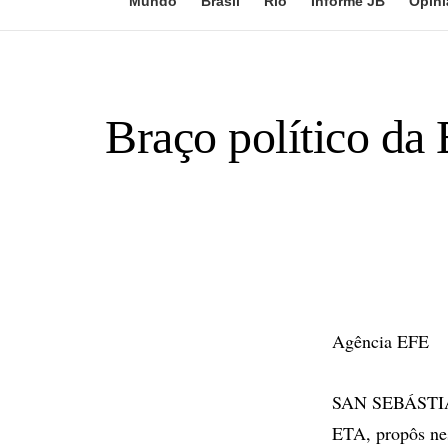
Mundo
Brasil
Rio
Informe JB
Opini
Braço político da
Agência EFE
SAN SEBÁSTIAN 
ETA, propôs nes