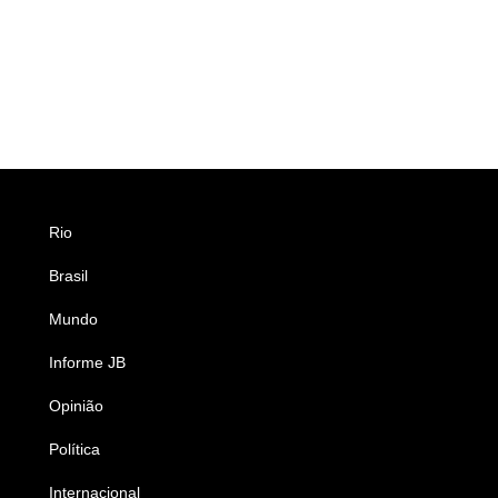
Rio
Esportes
Brasil
Saúde
Mundo
Ciência e Tecnologia
Informe JB
Caderno B
Opinião
Colunistas
Política
Economia
Internacional
Empresas e Negócios