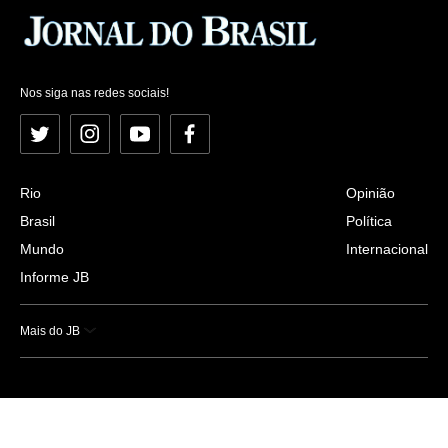
Nos siga nas redes sociais!
Twitter
Instagram
YouTube
Facebook
Rio
Opinião
Brasil
Política
Mundo
Internacional
Informe JB
Mais do JB
Esportes
Saúde
Ciência e Tecnologia
Caderno B