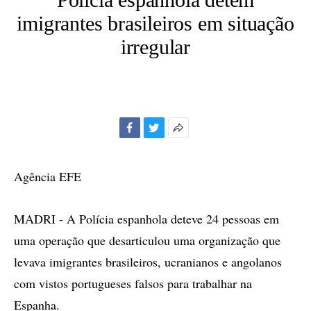
imigrantes brasileiros em situação
irregular
Facebook
Twitter
Mais
opções
de
Agência EFE
compartilhamento
MADRI - A Polícia espanhola deteve 24 pessoas em
uma operação que desarticulou uma organização que
levava imigrantes brasileiros, ucranianos e angolanos
com vistos portugueses falsos para trabalhar na
Espanha.