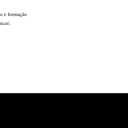
ão e formação
icas'.