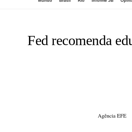
Mundo
Brasil
Rio
Informe JB
Opini
Fed recomenda edu
Agência EFE