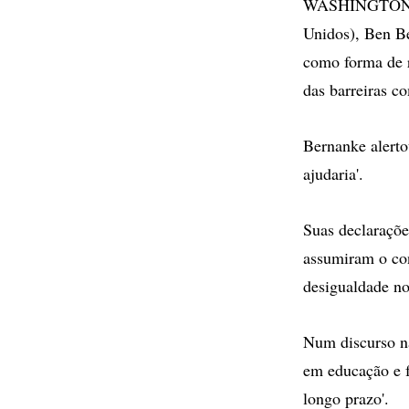
WASHINGTON - O
Unidos), Ben Be
como forma de r
das barreiras co
Bernanke alerto
ajudaria'.
Suas declaraçõ
assumiram o con
desigualdade no
Num discurso n
em educação e f
longo prazo'.