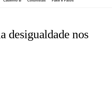
Caderno B
Colunistas
Fake e Fatos
a desigualdade nos