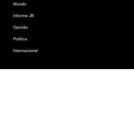
Mundo
Ciência e Tecnologia
Informe JB
Caderno B
Opinião
Colunistas
Política
Economia
Internacional
Empresas e Negócios