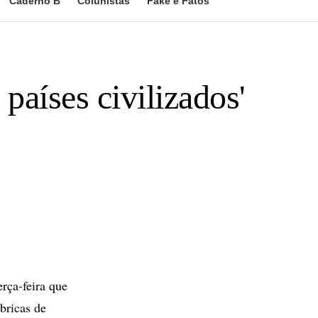
Caderno B
Colunistas
Fake e Fatos
países civilizados'
rça-feira que
bricas de