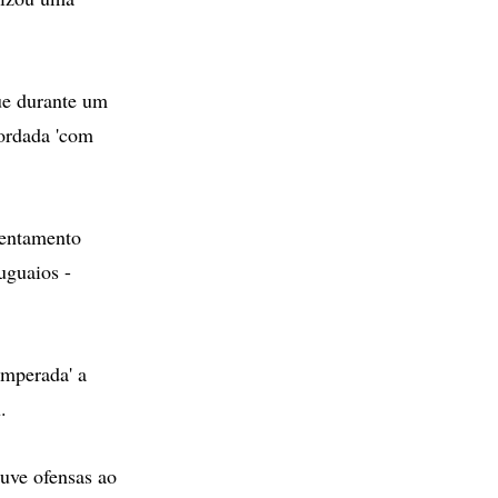
ue durante um
bordada 'com
rentamento
uguaios -
emperada' a
.
ouve ofensas ao