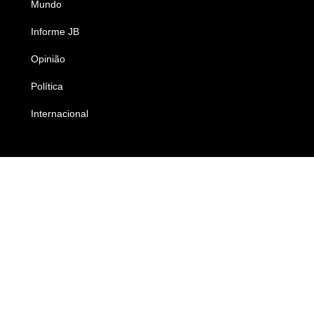
Mundo
Ciência e Tecnologia
Informe JB
Caderno B
Opinião
Colunistas
Política
Economia
Internacional
Empresas e Negócios