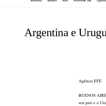
Mundo
Brasil
Rio
Informe JB
Opini
Argentina e Urugua
Agência EFE
BUENOS AIRES - 
seu país e o Uru