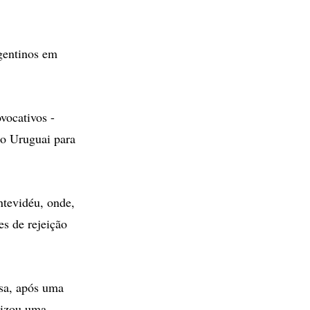
rgentinos em
vocativos -
do Uruguai para
ntevidéu, onde,
s de rejeição
asa, após uma
alizou uma