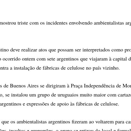
mostrou triste com os incidentes envolvendo ambientalistas a
ino deve realizar atos que possam ser interpretados como pro
o ocorrido ontem com sete argentinos que viajaram à capital 
ntra a instalação de fábricas de celulose no país vizinho.
s de Buenos Aires se dirigiram à Praça Independência de Mo
 se instalou um grupo de uruguaios muito maior com cartaze
argentinos e expressões de apoio às fábricas de celulose.
 que os ambientalistas argentinos fizeram ao voltarem para c
sões, insultos e empurrões, o grupo se retirou do local e form