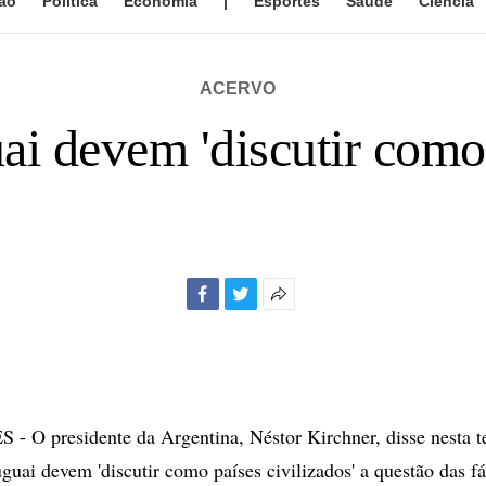
ão
Política
Economia
|
Esportes
Saúde
Ciência
ACERVO
i devem 'discutir como 
Facebook
Twitter
Mais
opções
de
compartilhamento
O presidente da Argentina, Néstor Kirchner, disse nesta te
guai devem 'discutir como países civilizados' a questão das fá