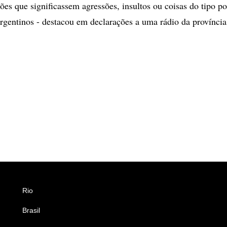
es que significassem agressões, insultos ou coisas do tipo po
argentinos - destacou em declarações a uma rádio da provínci
Rio
Esportes
Brasil
Saúde