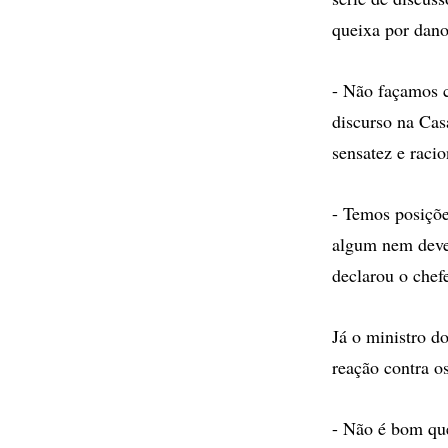
queixa por dano
- Não façamos c
discurso na Cas
sensatez e racio
- Temos posiçõe
algum nem deve
declarou o chef
Já o ministro d
reação contra o
- Não é bom que