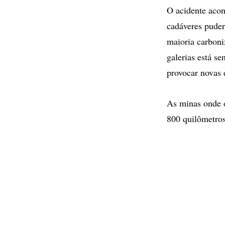
O acidente acon
cadáveres puder
maioria carboni
galerias está s
provocar novas 
As minas onde o
800 quilômetros