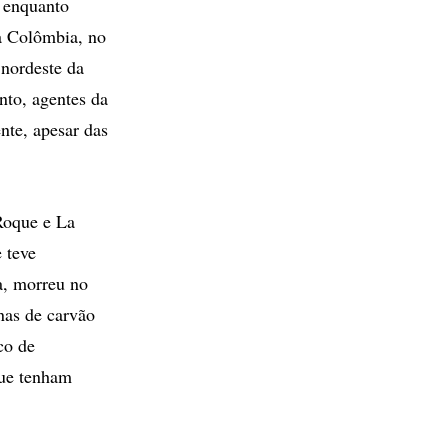
 enquanto
a Colômbia, no
 nordeste da
to, agentes da
nte, apesar das
Roque e La
 teve
a, morreu no
nas de carvão
co de
que tenham