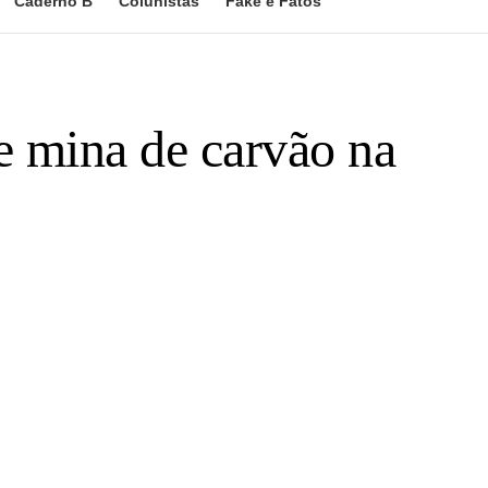
Caderno B
Colunistas
Fake e Fatos
e mina de carvão na