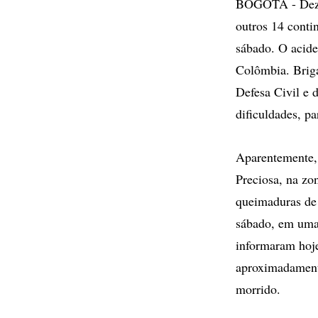
BOGOTÁ - Dezoi
outros 14 conti
sábado. O acide
Colômbia. Briga
Defesa Civil e 
dificuldades, pa
Aparentemente,
Preciosa, na zo
queimaduras de 
sábado, em uma 
informaram hoj
aproximadament
morrido.