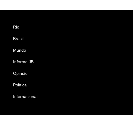
Rio
Esportes
Brasil
Saúde
Mundo
Ciência e Tecnologia
Informe JB
Caderno B
Opinião
Colunistas
Política
Economia
Internacional
Empresas e Negócios