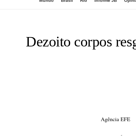
Mundo
Brasil
Rio
Informe JB
Opini
Dezoito corpos res
Agência EFE