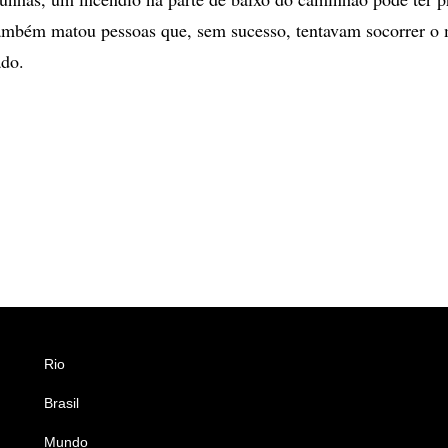
ambém matou pessoas que, sem sucesso, tentavam socorrer o 
ado.
Rio
Esportes
Brasil
Saúde
Mundo
Ciência e Tecnologia