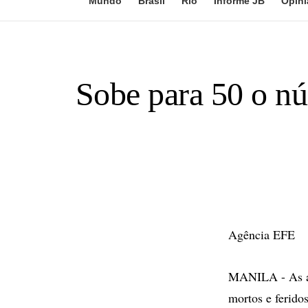
Mundo
Brasil
Rio
Informe JB
Opini
Sobe para 50 o nú
Agência EFE
MANILA - As au
mortos e ferido