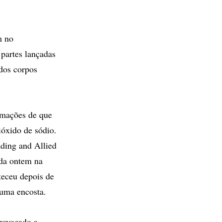
m no
partes lançadas
 dos corpos
rmações de que
ióxido de sódio.
ding and Allied
ida ontem na
teceu depois de
 uma encosta.
rovocado a