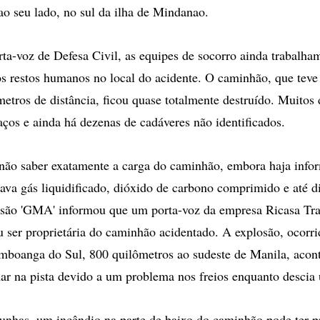
ao seu lado, no sul da ilha de Mindanao.
a-voz de Defesa Civil, as equipes de socorro ainda trabalha
s restos humanos no local do acidente. O caminhão, que teve 
metros de distância, ficou quase totalmente destruído. Muitos
ços e ainda há dezenas de cadáveres não identificados.
 não saber exatamente a carga do caminhão, embora haja info
gava gás liquidificado, dióxido de carbono comprimido e até d
isão 'GMA' informou que um porta-voz da empresa Ricasa Tra
u ser proprietária do caminhão acidentado. A explosão, ocorr
mboanga do Sul, 800 quilômetros ao sudeste de Manila, acon
r na pista devido a um problema nos freios enquanto descia
nhas, um incêndio na parte de baixo do caminhão pode ter p