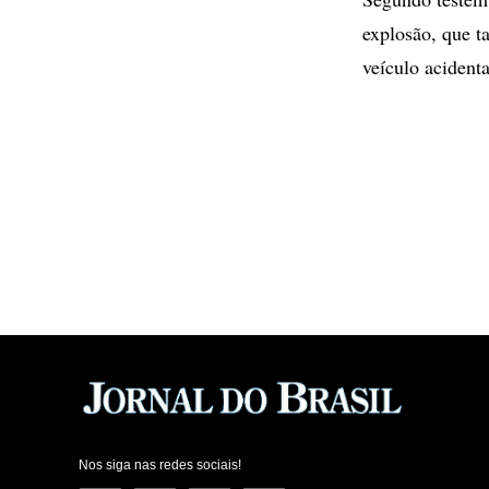
explosão, que t
veículo acident
Nos siga nas redes sociais!