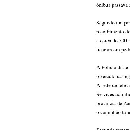
ônibus passava 
Segundo um port
recolhimento do
a cerca de 700 
ficaram em peda
A Polícia disse
o veículo carre
A rede de telev
Services admiti
província de Za
o caminhão toma
Segundo testemu