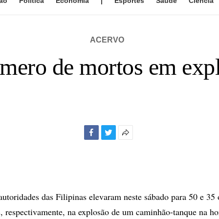
ão
Política
Economia
|
Esportes
Saúde
Ciência
ACERVO
mero de mortos em expl
Facebook
Twitter
Mais
opções
de
compartilhamento
toridades das Filipinas elevaram neste sábado para 50 e 35
s, respectivamente, na explosão de um caminhão-tanque na h