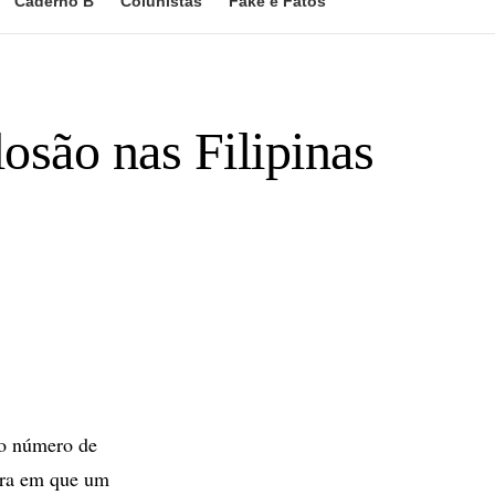
Caderno B
Colunistas
Fake e Fatos
osão nas Filipinas
 o número de
ora em que um