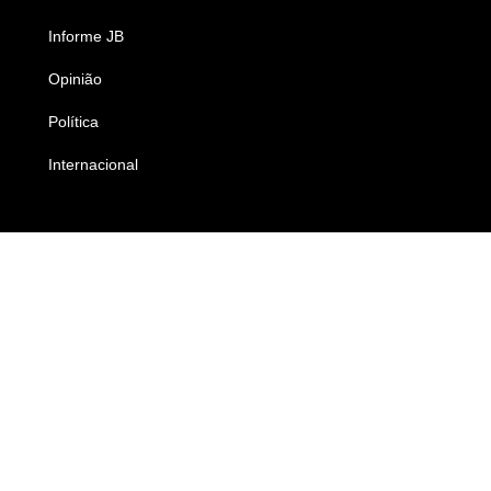
Informe JB
Caderno B
Opinião
Colunistas
Política
Economia
Internacional
Empresas e Negócios