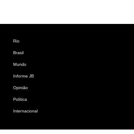
Rio
Esportes
Brasil
Saúde
Mundo
Ciência e Tecnologia
Informe JB
Caderno B
Opinião
Colunistas
Política
Economia
Internacional
Empresas e Negócios