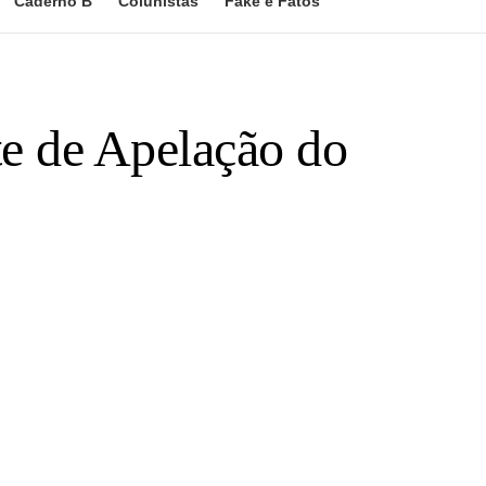
Caderno B
Colunistas
Fake e Fatos
te de Apelação do