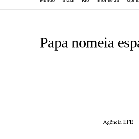
Mundo
Brasil
Rio
Informe JB
Opini
Papa nomeia espa
Agência EFE