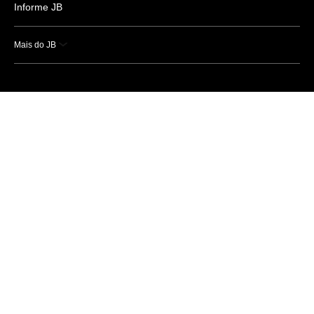
Informe JB
Mais do JB
Esportes
Saúde
Ciência e Tecnologia
Caderno B
Colunistas
Economia
Empresas e Negócios