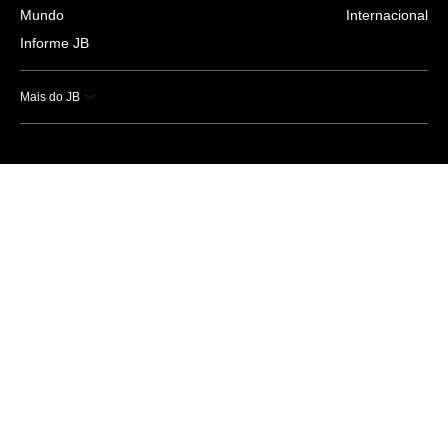
Mundo
Internacional
Informe JB
Mais do JB
Esportes
Saúde
Ciência e Tecnologia
Caderno B
Colunistas
Economia
Empresas e Negócios