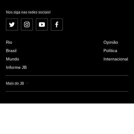
Nos siga nas redes sociais!
Twitter
Instagram
YouTube
Facebook
Rio
Opinião
Brasil
Política
Mundo
Internacional
Informe JB
Mais do JB
Esportes
Saúde
Ciência e Tecnologia
Caderno B
Colunistas