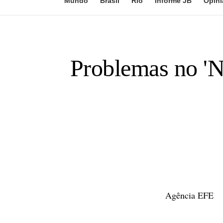
Mundo
Brasil
Rio
Informe JB
Opini
Problemas no 'N
Agência EFE