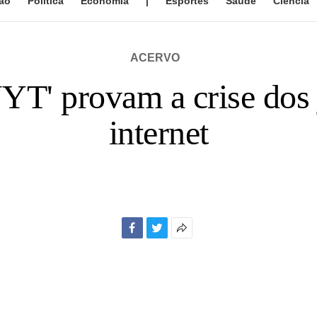
ão
Política
Economia
|
Esportes
Saúde
Ciência
ACERVO
YT' provam a crise dos j
internet
Facebook
Twitter
Mais
opções
de
compartilhamento