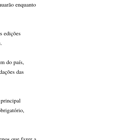
inuarão enquanto
s edições
.
em do país,
edações das
principal
brigatório,
enos que fazer a