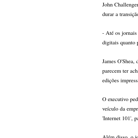
John Challenger
durar a transiç
- Até os jornai
digitais quanto
James O'Shea, d
parecem ter ach
edições impressa
O executivo ped
veículo da empr
'Internet 101', 
Além disso, o j