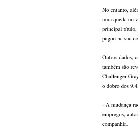
No entanto, alé
uma queda no v
principal títul
pagou na sua c
Outros dados, 
também são reve
Challenger Gray
o dobro dos 9.4
- A mudança rad
empregos, autom
companhia.