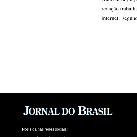
redação trabalh
internet', segun
Nos siga nas redes sociais!