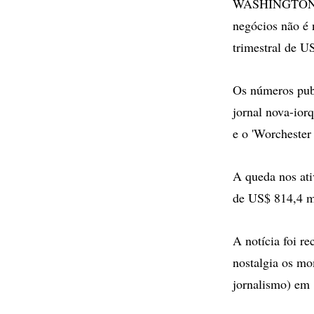
WASHINGTON - Q
negócios não é 
trimestral de U
Os números publ
jornal nova-ior
e o 'Worchester
A queda nos ati
de US$ 814,4 m
A notícia foi r
nostalgia os mo
jornalismo) em 