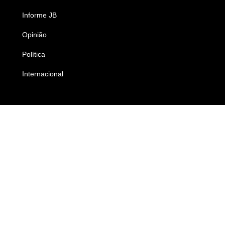
Informe JB
Caderno B
Opinião
Colunistas
Política
Economia
Internacional
Empresas e Negócios