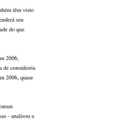
ambém têm visto
enderá seu
tade do que
em 2006,
 de consultoria
 em 2006, quase
ocuram
as - analisou a