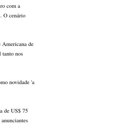
iro com a
s. O cenário
de Americana de
l tanto nos
mo novidade 'a
ia de US$ 75
s anunciantes