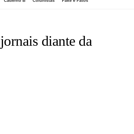
Caderno B
Colunistas
Fake e Fatos
ornais diante da