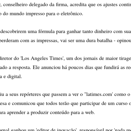
, conselheiro delegado da firma, acredita que os ajustes cont
ão do mundo impresso para o eletrônico.
s descobrirem uma fórmula para ganhar tanto dinheiro com sua
 perderam com as impressas, vai ser uma dura batalha - opinou
iretor do 'Los Angeles Times', um dos jornais de maior tirag
ado a resposta. Ele anunciou há poucos dias que fundirá as r
 e digital.
iu a seus repórteres que passem a ver o "latimes.com' como o 
esa e comunicou que todos terão que participar de um curso o
para aprender a produzir conteúdo para a web.
ornal ganhou um 'editor de inovação', responsável por 'nada m