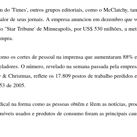
m do 'Times', outros grupos editoriais, como o McClatchy, t
alor de seus jornais. A empresa anunciou em dezembro que v
o, o "Star Tribune' de Minneapolis, por US$ 530 milhões, a me
ompra.
como os cortes de pessoal na imprensa que aumentaram 88% 
ladores. O número, revelado na semana passada pela empresa
 & Christmas, reflete os 17.809 postos de trabalho perdidos
53 de 2005.
ical na forma como as pessoas obtêm e lêem as notícias, pr
óveis usados e produtos de consumo foram as principais caus