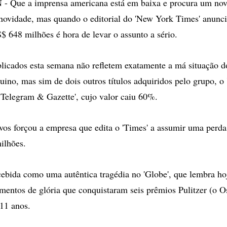
ue a imprensa americana está em baixa e procura um nov
novidade, mas quando o editorial do 'New York Times' anunc
S$ 648 milhões é hora de levar o assunto a sério.
icados esta semana não refletem exatamente a má situação do
quino, mas sim de dois outros títulos adquiridos pelo grupo, o
 Telegram & Gazette', cujo valor caiu 60%.
vos forçou a empresa que edita o 'Times' a assumir uma perda
ilhões.
ecebida como uma autêntica tragédia no 'Globe', que lembra h
mentos de glória que conquistaram seis prêmios Pulitzer (o O
11 anos.