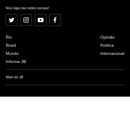
Nos siga nas redes sociais!
Twitter
Instagram
YouTube
Facebook
Rio
Opinião
Brasil
Política
Mundo
Internacional
Informe JB
Mais do JB
Esportes
Saúde
Ciência e Tecnologia
Caderno B
Colunistas
Economia