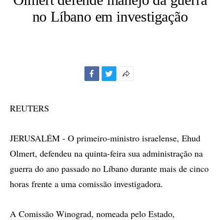
no Líbano em investigação
Facebook
Twitter
Mais
opções
de
REUTERS
compartilhamento
JERUSALÉM - O primeiro-ministro israelense, Ehud
Olmert, defendeu na quinta-feira sua administração na
guerra do ano passado no Líbano durante mais de cinco
horas frente a uma comissão investigadora.
A Comissão Winograd, nomeada pelo Estado,