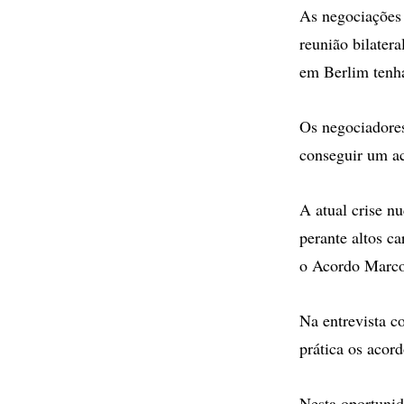
As negociações
reunião bilater
em Berlim tenha
Os negociadores
conseguir um ac
A atual crise n
perante altos c
o Acordo Marco 
Na entrevista c
prática os acor
Nesta oportunid