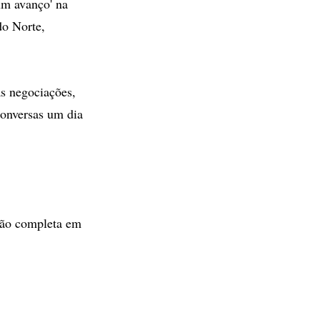
m avanço' na
do Norte,
as negociações,
 conversas um dia
ção completa em