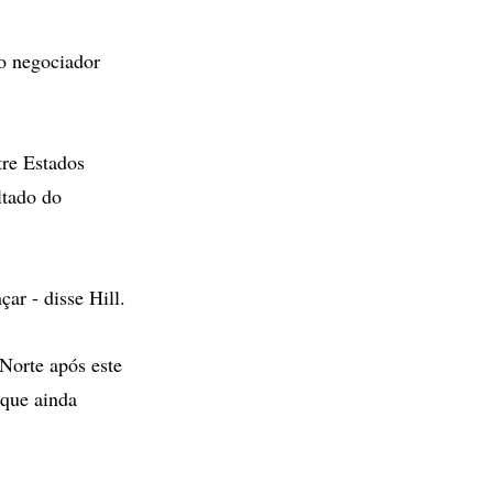
 o negociador
tre Estados
ltado do
ar - disse Hill.
Norte após este
 que ainda