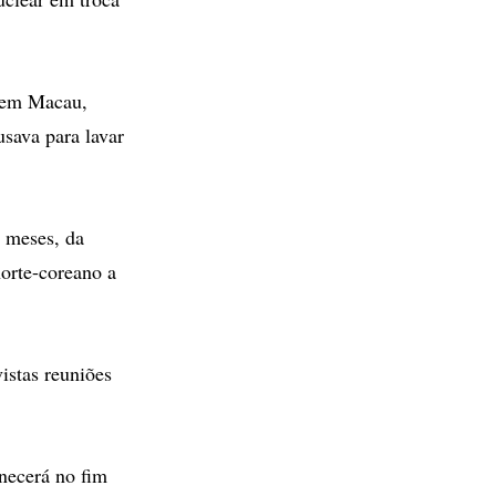
 em Macau,
usava para lavar
3 meses, da
orte-coreano a
istas reuniões
necerá no fim