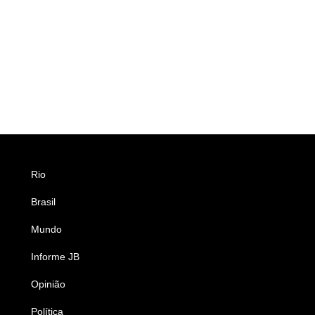
Rio
Esportes
Brasil
Saúde
Mundo
Ciência e Tecnologia
Informe JB
Caderno B
Opinião
Colunistas
Política
Economia