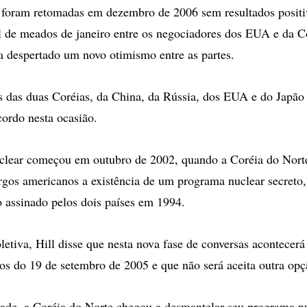
 foram retomadas em dezembro de 2006 sem resultados positi
al de meados de janeiro entre os negociadores dos EUA e da C
 despertado um novo otimismo entre as partes.
 das duas Coréias, da China, da Rússia, dos EUA e do Japão 
ordo nesta ocasião.
uclear começou em outubro de 2002, quando a Coréia do Nort
argos americanos a existência de um programa nuclear secreto
assinado pelos dois países em 1994.
oletiva, Hill disse que nesta nova fase de conversas acontecer
dos do 19 de setembro de 2005 e que não será aceita outra opç
ade, a Coréia do Norte chegou a desmantelar seu programa n