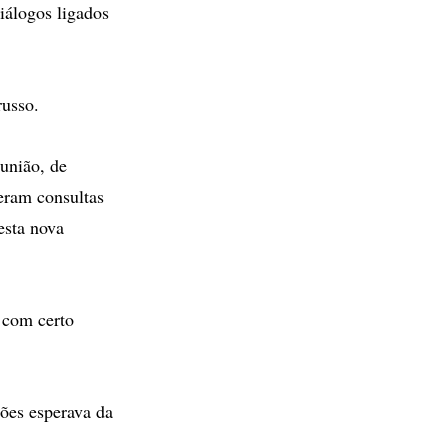
iálogos ligados
russo.
eunião, de
veram consultas
esta nova
 com certo
ções esperava da