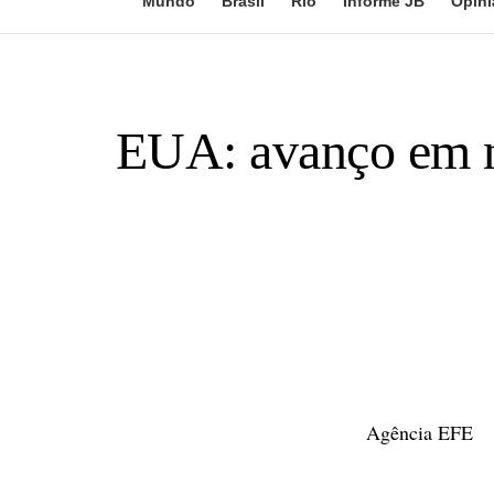
Mundo
Brasil
Rio
Informe JB
Opini
EUA: avanço em n
Agência EFE