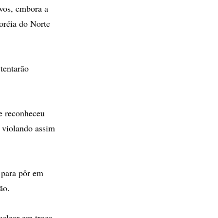
vos, embora a
oréia do Norte
tentarão
e reconheceu
, violando assim
á para pôr em
ão.
uclear em troca