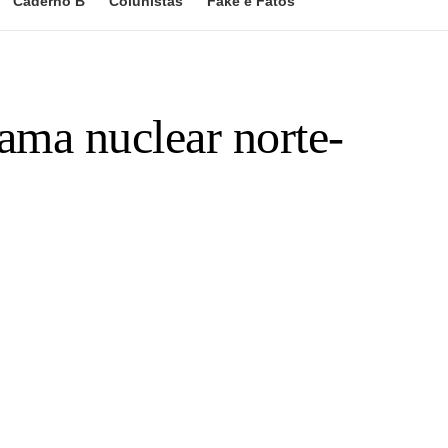
Caderno B
Colunistas
Fake e Fatos
ma nuclear norte-