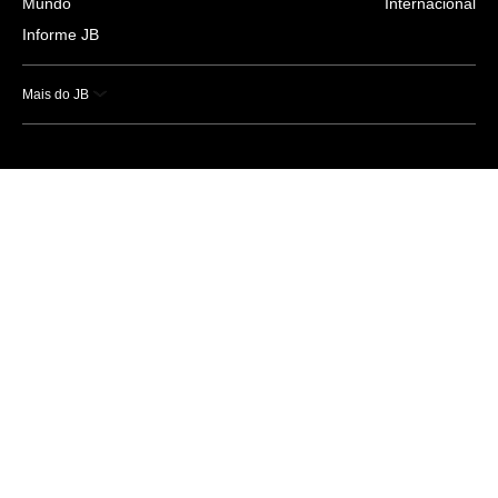
Mundo
Internacional
Informe JB
Mais do JB
Esportes
Saúde
Ciência e Tecnologia
Caderno B
Colunistas
Economia
Empresas e Negócios