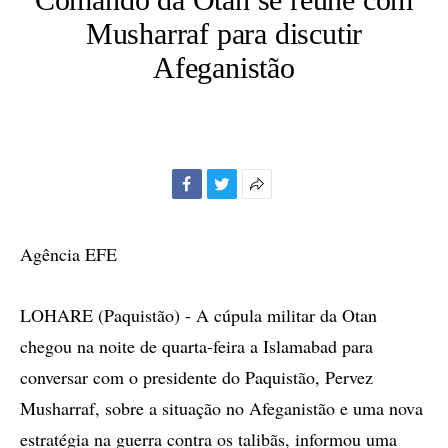
Musharraf para discutir
Afeganistão
Facebook
Twitter
Mais
opções
de
Agência EFE
compartilhamento
LOHARE (Paquistão) - A cúpula militar da Otan
chegou na noite de quarta-feira a Islamabad para
conversar com o presidente do Paquistão, Pervez
Musharraf, sobre a situação no Afeganistão e uma nova
estratégia na guerra contra os talibãs, informou uma