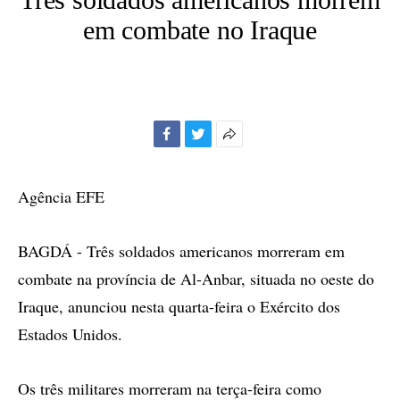
em combate no Iraque
Facebook
Twitter
Mais
opções
de
Agência EFE
compartilhamento
BAGDÁ - Três soldados americanos morreram em
combate na província de Al-Anbar, situada no oeste do
Iraque, anunciou nesta quarta-feira o Exército dos
Estados Unidos.
Os três militares morreram na terça-feira como