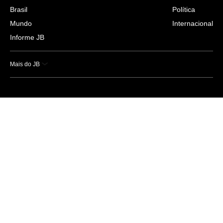
Brasil
Política
Mundo
Internacional
Informe JB
Mais do JB
Esportes
Saúde
Ciência e Tecnologia
Caderno B
Colunistas
Economia
Empresas e Negócios