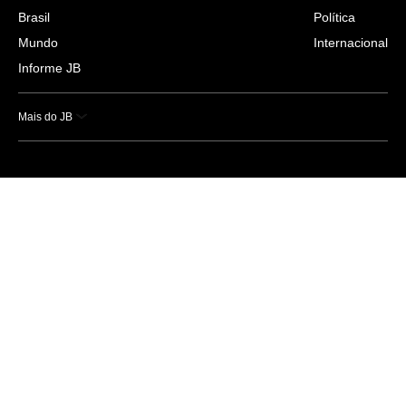
Brasil
Política
Mundo
Internacional
Informe JB
Mais do JB
Esportes
Saúde
Ciência e Tecnologia
Caderno B
Colunistas
Economia
Empresas e Negócios