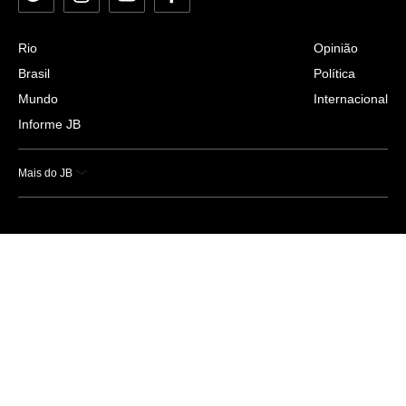
Rio
Opinião
Brasil
Política
Mundo
Internacional
Informe JB
Mais do JB
Esportes
Saúde
Ciência e Tecnologia
Caderno B
Colunistas
Economia
Empresas e Negócios