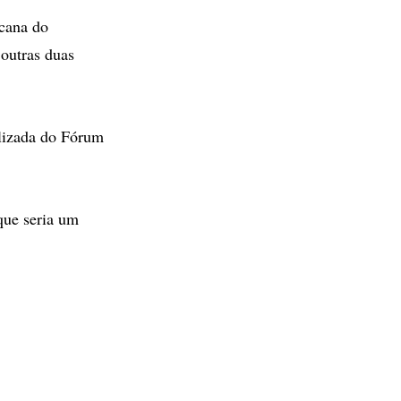
icana do
 outras duas
alizada do Fórum
 que seria um