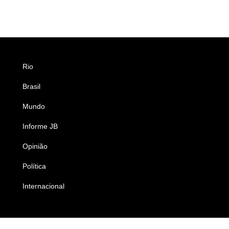
Rio
Esportes
Brasil
Saúde
Mundo
Ciência e Tecnologia
Informe JB
Caderno B
Opinião
Colunistas
Política
Economia
Internacional
Empresas e Negócios