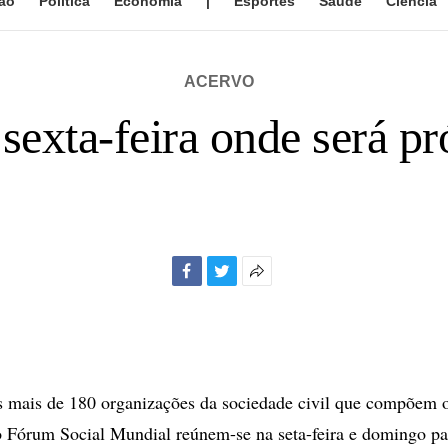
ão
Política
Economia
|
Esportes
Saúde
Ciência
ACERVO
sexta-feira onde será 
Facebook
Twitter
Mais
opções
de
compartilhamento
mais de 180 organizações da sociedade civil que compõem 
o Fórum Social Mundial reúnem-se na seta-feira e domingo pa