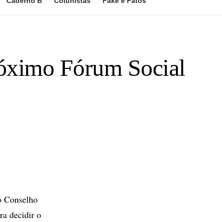
Caderno B
Colunistas
Fake e Fatos
próximo Fórum Social
o Conselho
ra decidir o