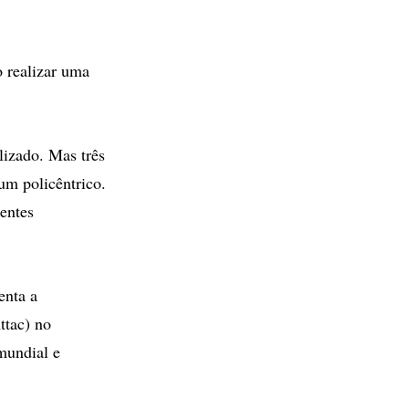
o realizar uma
lizado. Mas três
um policêntrico.
entes
enta a
ttac) no
mundial e