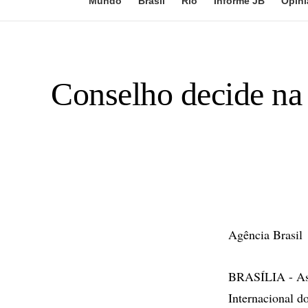
Mundo
Brasil
Rio
Informe JB
Opini
Conselho decide na 
Agência Brasil
BRASÍLIA - As 
Internacional d