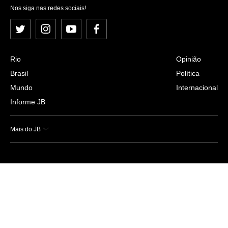
Nos siga nas redes sociais!
Twitter
Instagram
YouTube
Facebook
Rio
Opinião
Brasil
Política
Mundo
Internacional
Informe JB
Mais do JB
Esportes
Saúde
Ciência e Tecnologia
Caderno B
Colunistas
Economia