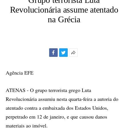
Revolucionária assume atentado
na Grécia
Facebook
Twitter
Mais
opções
de
Agência EFE
compartilhamento
ATENAS - O grupo terrorista grego Luta
Revolucionária assumiu nesta quarta-feira a autoria do
atentado contra a embaixada dos Estados Unidos,
perpetrado em 12 de janeiro, e que causou danos
materiais ao imóvel.