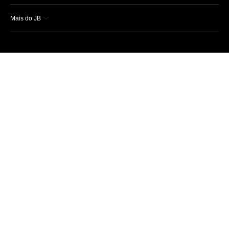
Mais do JB
Esportes
Saúde
Ciência e Tecnologia
Caderno B
Colunistas
Economia
Empresas e Negócios