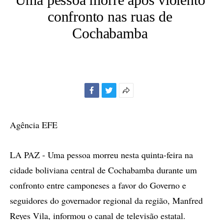
confronto nas ruas de
Cochabamba
Facebook
Twitter
Mais
opções
de
Agência EFE
compartilhamento
LA PAZ - Uma pessoa morreu nesta quinta-feira na
cidade boliviana central de Cochabamba durante um
confronto entre camponeses a favor do Governo e
seguidores do governador regional da região, Manfred
Reyes Vila, informou o canal de televisão estatal.