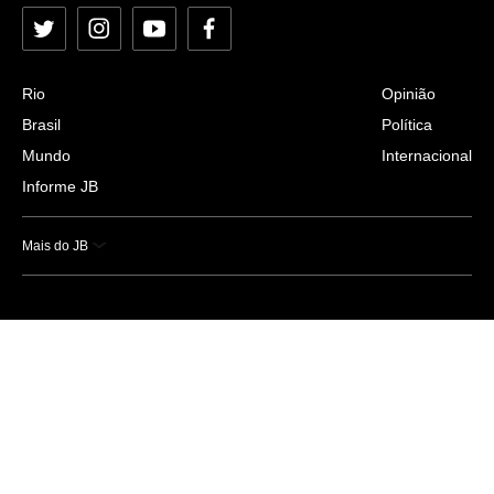
Twitter
Instagram
YouTube
Facebook
Rio
Opinião
Brasil
Política
Mundo
Internacional
Informe JB
Mais do JB
Esportes
Saúde
Ciência e Tecnologia
Caderno B
Colunistas
Economia
Empresas e Negócios