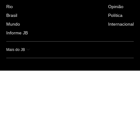
Rio
Opinião
Brasil
Política
Mundo
Internacional
Informe JB
Mais do JB
Esportes
Saúde
Ciência e Tecnologia
Caderno B
Colunistas
Economia
Empresas e Negócios