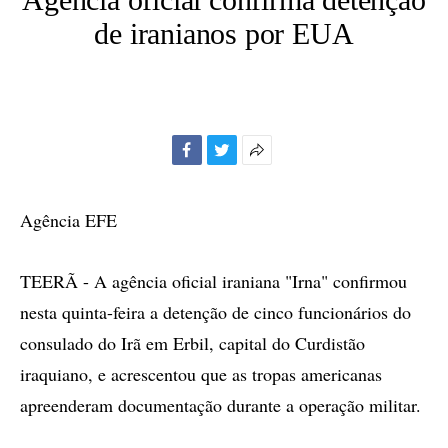
de iranianos por EUA
Facebook
Twitter
Mais
opções
de
Agência EFE
compartilhamento
TEERÃ - A agência oficial iraniana "Irna" confirmou
nesta quinta-feira a detenção de cinco funcionários do
consulado do Irã em Erbil, capital do Curdistão
iraquiano, e acrescentou que as tropas americanas
apreenderam documentação durante a operação militar.