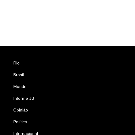
Rio
Esportes
Brasil
Saúde
Mundo
Ciência e Tecnologia
Informe JB
Caderno B
Opinião
Colunistas
Política
Economia
Internacional
Empresas e Negócios