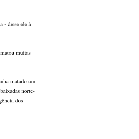
 - disse ele à
l matou muitas
tenha matado um
baixadas norte-
gência dos