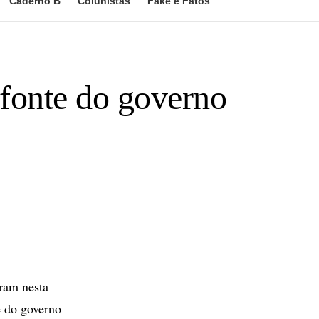
Caderno B
Colunistas
Fake e Fatos
 fonte do governo
ram nesta
e do governo