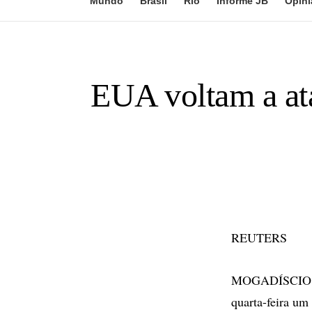
Mundo
Brasil
Rio
Informe JB
Opini
EUA voltam a ata
REUTERS
MOGADÍSCIO - A
quarta-feira um