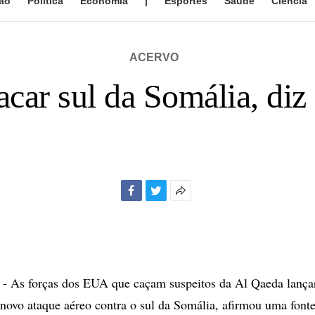
ão
Política
Economia
|
Esportes
Saúde
Ciência
ACERVO
car sul da Somália, diz
Facebook
Twitter
Mais
opções
de
compartilhamento
s forças dos EUA que caçam suspeitos da Al Qaeda lança
 novo ataque aéreo contra o sul da Somália, afirmou uma font