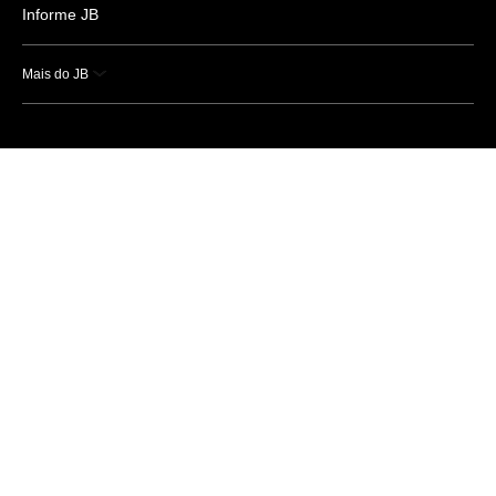
Informe JB
Mais do JB
Esportes
Saúde
Ciência e Tecnologia
Caderno B
Colunistas
Economia
Empresas e Negócios