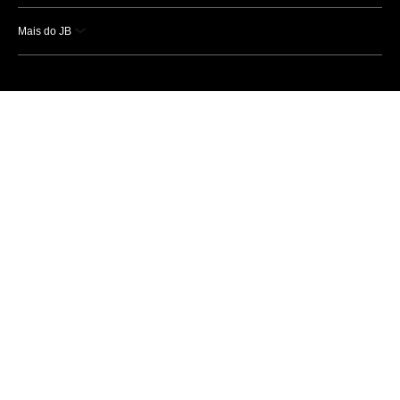
Mais do JB
Esportes
Saúde
Ciência e Tecnologia
Caderno B
Colunistas
Economia
Empresas e Negócios