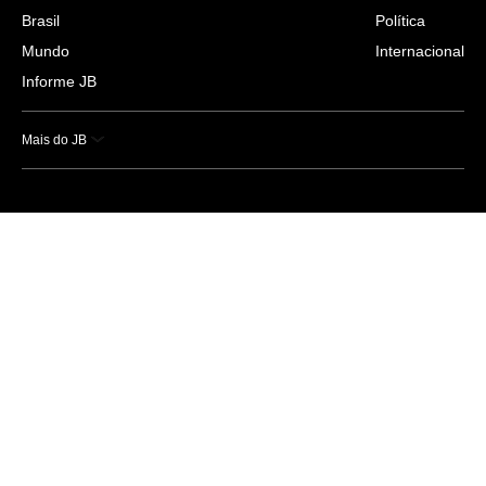
Brasil
Política
Mundo
Internacional
Informe JB
Mais do JB
Esportes
Saúde
Ciência e Tecnologia
Caderno B
Colunistas
Economia
Empresas e Negócios