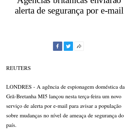
alerta de segurança por e-mail
Facebook
Twitter
Mais
opções
de
REUTERS
compartilhamento
LONDRES - A agência de espionagem doméstica da
Grã-Bretanha MI5 lançou nesta terça-feira um novo
serviço de alerta por e-mail para avisar a população
sobre mudanças no nível de ameaça de segurança do
país.