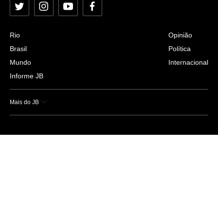
Twitter
Instagram
YouTube
Facebook
Rio
Opinião
Brasil
Política
Mundo
Internacional
Informe JB
Mais do JB
Esportes
Saúde
Ciência e Tecnologia
Caderno B
Colunistas
Economia
Empresas e Negócios